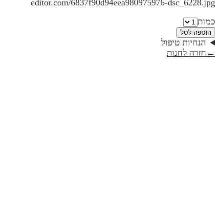
editor.com/6837f90d94eea980975976-dsc_6228.jpg
כמות
הוספה לסל
הנחיות טיפול
←
חזרה לחנות
אגרטל | דגם מלקטת פרטים קטנים
₪240
אגרטל | יום שיש בו חסד קטן
₪169
חבילת יש בך הכל
₪170