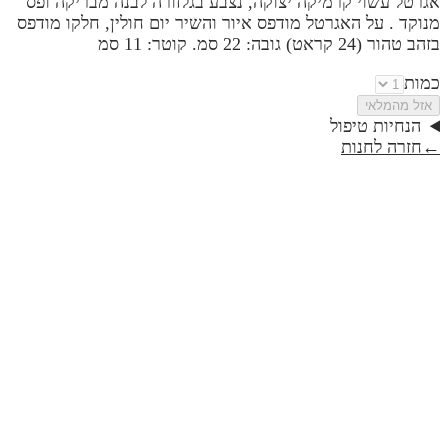
אגרטל עשוי קרמיקה יצוקה, נצבע בגלזורה לבנה מבריקה ופס
מנוקד . על האגרטל מודפס איור והשיר יום חולין, חלקו מודפס
בזהב טהור (24 קראט) גובה: 22 סמ. קוטר: 11 סמ
כמות
אזל מהמלאי
הנחיות טיפול
←
חזרה לחנות
אגרטל | יום שיש בו חסד קטן
₪169
חבילת יש בך הכל
₪170
קנקן זכוכית חומה | בשורת אביב