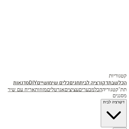
קטגוריות
הכל
שבת
דקורציה לבית
חגים
כלים שימושיים
DIY
סדנאות
תת־קטגוריה
הכל
מבערים
עציצים
אגרטלים
מזוזות
אריח עם שיר
מסננים
דקורציה לבית