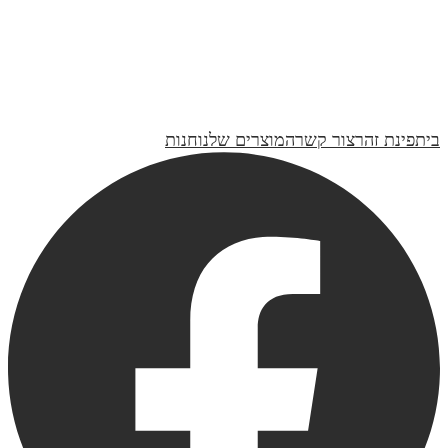
גביע לקידוש דגם גפן | קולקציית טבע
₪230
ברכת נרות | כותנה זהב
₪170
בית
פינת זהר
צור קשר
המוצרים שלנו
חנות