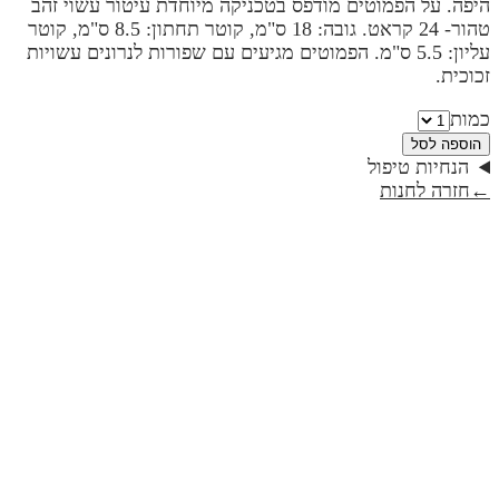
היפה. על הפמוטים מודפס בטכניקה מיוחדת עיטור עשוי זהב
טהור- 24 קראט. גובה: 18 ס"מ, קוטר תחתון: 8.5 ס"מ, קוטר
עליון: 5.5 ס"מ. הפמוטים מגיעים עם שפורות לנרונים עשויות
זכוכית.
כמות
הוספה לסל
הנחיות טיפול
←
חזרה לחנות
רוג'ום / טבעות / פמוטים | קולקציית טבע
₪495
רוג'ום פמוטים | קולקציית טבע
₪460