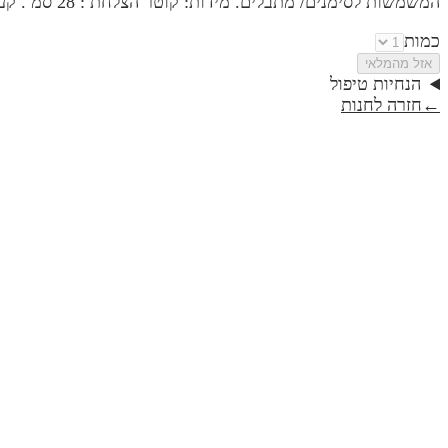
המשמשות לסימנים/ מתבלים. מידות: קוטר הצלחת : 28 סמ . קערית: קוטר עליון: 8.5 סמ. גובה: 4.5 סמ,,16,SKU4754,,,https://cdn.design-editor.com/675ab9f5658b1469992629-1.jpeg
כמות
אזל מהמלאי
הנחיות טיפול
←
חזרה לחנות
חנוכיה דגם פרח- ויהי אור | קולקציית טבע
₪419
חנוכיה דגם פרח- בימים ההם בזמן הזה | קולקציית טבע
₪419
חנוכיה דגם פרח- מתוק האור | קולקציית טבע
₪419