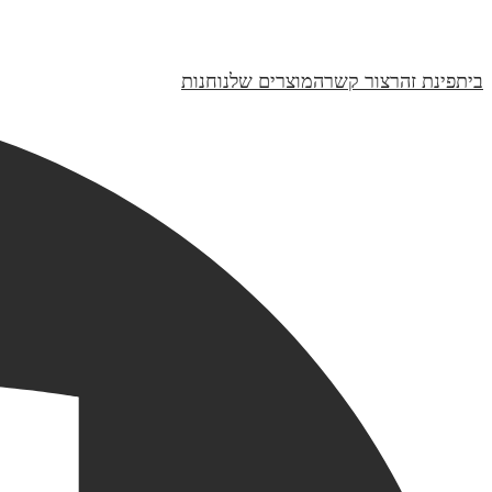
חנוכיה דגם עלים- מתוק האור | קולקציית טבע
₪419
בית
פינת זהר
צור קשר
המוצרים שלנו
חנות