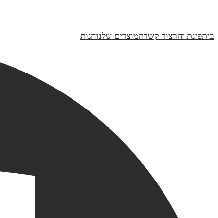
חנוכיה דגם עלים- מתוק האור | קולקציית טבע
₪419
בית
פינת זהר
צור קשר
המוצרים שלנו
חנות