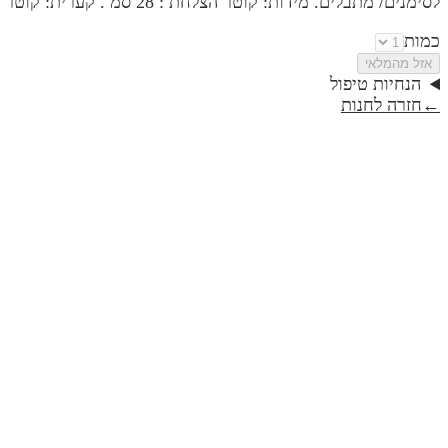
לסימנים/ מתבלים. מידות: קוטר הצלחת : 28 סמ . קערית: קוטר עליון: 8.5 סמ. גובה: 4.5 סמ,,10,SKU4755,,,https://cdn.design-editor.com/675aba0cc58cf485467829-dsc_3838.jpg
כמות
אזל מהמלאי
הנחיות טיפול
←
חזרה לחנות
חנוכיה דגם פרח- ויהי אור | קולקציית טבע
₪419
חנוכיה דגם פרח- בימים ההם בזמן הזה | קולקציית טבע
₪419
חנוכיה דגם פרח- מתוק האור | קולקציית טבע
₪419