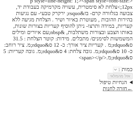
<p style=line-height: 1;><span style=font-size:
12px;>צלחת לא סימטרית, עשויה מקרמיקה בעבודת יד,
צבועה בגלזורה קרם- בז&rsquo; ירקרק טבעי- עם נגיעות
בהירות וזהובות , מעוטרת באיור ושיר . הצלחת מגיעה ללא
קעריות, במידה ותרצו- ניתן להוסיף קעריות בצורות שונות,
באותו הצבע ובצורות משתלבות, &nbsp;עם איורים ומילים
המשמשות לסימנים/ מתבלים. מידות: קוטר הצלחת : 31.5
ס&rdquo;מ . קעריות ציר אורך: כ- 12 ס&rdquo;מ. ציר רוחב:
כ- 10 ס&rdquo;מ. גובה צלחת: 4 ס&rdquo;מ. גובה קעריות: 5
ס&rdquo;מ.</span></p>
כמות
אזל מהמלאי
הנחיות טיפול
←
חזרה לחנות
חנוכיה דגם פרח- ויהי אור | קולקציית טבע