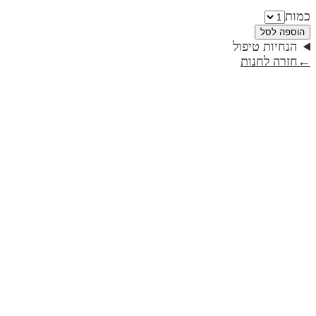
כמות
הוספה לסל
הנחיות טיפול
←
חזרה לחנות
חבילת שלומי קשור בחוט אל שלומי
₪360
חבילת טוב מטוב
₪430
חבילת ספל דרך ומחברת | הסיפור שלך
₪169
חבילת כרבולית מחברת וספל דרך | דגם היי לעצמך גיבורה