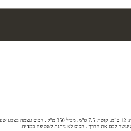
כוס תרמית, עשויה אלומיניום, מגיעה עם פקק אטום. מידות: 
שיעשה לכם את הדרך . הכוס לא ניתנת לשטיפה במדיח.