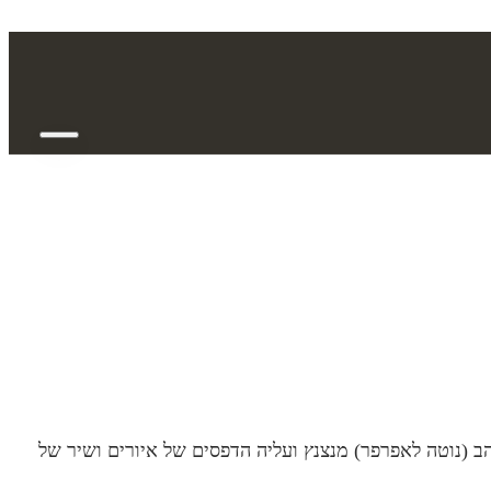
גובה: 12 ס"מ. קוטר: 7.5 ס"מ. מכיל 350 מ"ל . הכוס עצמה בצבע שנהב (נוטה לאפרפר) מנצנץ ועליה הדפסים של איורים ושיר של