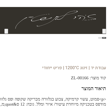
עבודת יד | זיגוג 1200°C | פריט ייחודי
קוד מוצר:
ZL-00166
תיאור המוצר
<p>פמוט, עשוי קרמיקה, צבוע בגלזורה מבריקה שקופה ופס גל
מודפס בטכניקה מיוחדת עיטור/ איור ומלל. גובה: 12 ס&quot;מ, קוטר תחתון: 7.5 ס&quot;מ. קוטר עליון:5.5 ס&quot;מ. הפמוט מגיע עם שפורה לנרון עשויה זכוכית.</p>