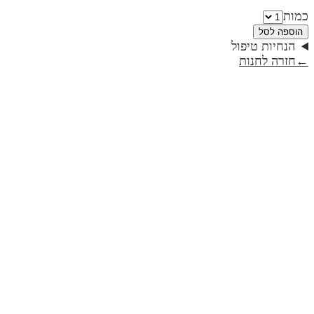
כמות
הוספה לסל
הנחיות טיפול
←
חזרה לחנות
רוג'ום / טבעות / פמוטים | קולקציית טבע
₪495
רוג'ום פמוטים | קולקציית טבע
₪460
גביע לקידוש דגם גפן | קולקציית טבע
₪230
ברכת נרות | כותנה זהב