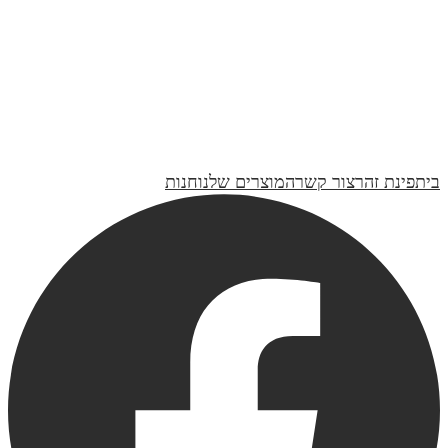
₪460
גביע לקידוש דגם גפן | קולקציית טבע
₪230
ברכת נרות | כותנה זהב
₪170
בית
פינת זהר
צור קשר
המוצרים שלנו
חנות