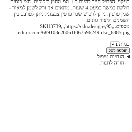
בניקוי. הפתיל חייב להיות כ 1 ממ מחוץ לזכוכית. חצי כוסית
דולקת במשך כמעט 4 שעות. מתאים אך ורק לשמן למאור -
שמן פרפין. ניתן לרכוש שמן פרפין צבעוני. ניתן לערבב בין
השמנים וליצור גוונים
נוספים.,,95,SKU3739,,,https://cdn.design-
editor.com/689103e2b061f067596249-dsc_6885.jpg
כמות
הוספה לסל
הנחיות טיפול
←
חזרה לחנות
רוג'ום / טבעות / פמוטים | קולקציית טבע
₪495
רוג'ום פמוטים | קולקציית טבע