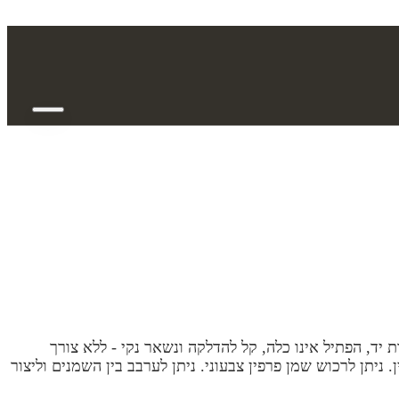
יש זכוכית בצורת ריבוע . גובה הפמוט: 4 סמ הזכוכית נעשתה בעבודת יד, הפתיל אינו כלה, קל להדלקה ונשאר נקי - ללא צורך
עות. מתאים אך ורק לשמן למאור - שמן פרפין. ניתן לרכוש שמן פרפין צבעוני. ניתן לערבב בין השמנים וליצור