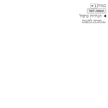
כמות
הוספה לסל
הנחיות טיפול
←
חזרה לחנות
רוג'ום / טבעות / פמוטים | קולקציית טבע
₪495
רוג'ום פמוטים | קולקציית טבע
₪460
גביע לקידוש דגם גפן | קולקציית טבע
₪230
ברכת נרות | כותנה זהב