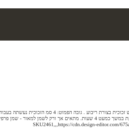
משטח בצורת ריבוע, עשוי קרמיקה בגודל 5.5 סמ. על המשטח 
בניקוי. הפתיל חייב להיות כ 1 ממ מחוץ לזכוכית. חצי כוסית דולקת במשך כמעט 4 ש