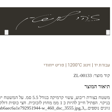
עבודת יד | זיגוג 1200°C | פריט ייחודי
קוד מוצר:
ZL-00133
תיאור המוצר
גוונים נוספים.,,3,SKU2461,,,https://cdn.design-editor.com/675ab6aec6a1e792951944-w_460_dsc_3555.jpg