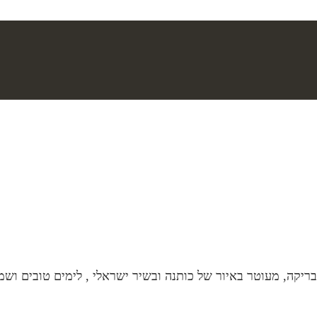
יור של כותנה ובשיר ישראלי , לימים טובים ושמחים. מכיל: 250 מל רוחב:10 סמ.